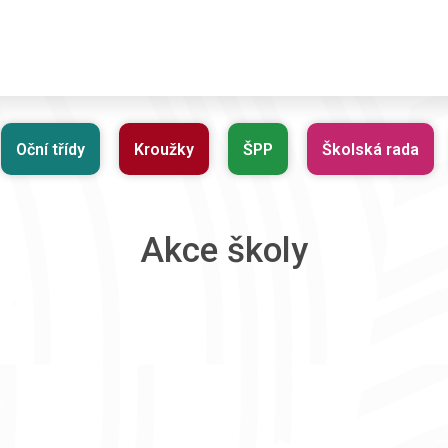
Oční třídy
Kroužky
ŠPP
Školská rada
Akce školy