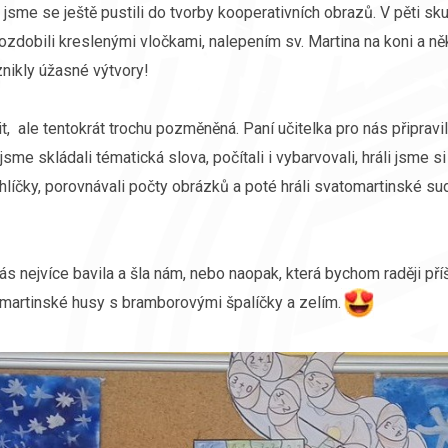
, jsme se ještě pustili do tvorby kooperativních obrazů. V pěti s
zdobili kreslenými vločkami, nalepením sv. Martina na koni a něk
znikly úžasné výtvory!
it, ale tentokrát trochu pozměněná. Paní učitelka pro nás připravi
ět jsme skládali tématická slova, počítali i vybarvovali, hráli jsme
líčky, porovnávali počty obrázků a poté hráli svatomartinské sud
ás nejvíce bavila a šla nám, nebo naopak, která bychom raději pří
martinské husy s bramborovými špalíčky a zelím.