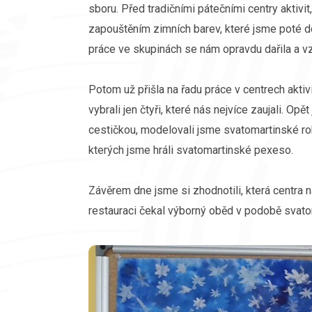
sboru. Před tradičními pátečními centry aktivit
zapouštěním zimních barev, které jsme poté do
práce ve skupinách se nám opravdu dařila a v
Potom už přišla na řadu práce v centrech aktiv
vybrali jen čtyři, které nás nejvíce zaujali. Op
cestičkou, modelovali jsme svatomartinské roh
kterých jsme hráli svatomartinské pexeso.
Závěrem dne jsme si zhodnotili, která centra n
restauraci čekal výborný oběd v podobě svato