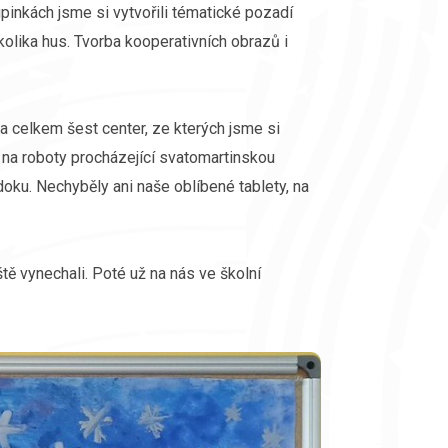
kupinkách jsme si vytvořili tématické pozadí
olika hus. Tvorba kooperativních obrazů i
la celkem šest center, ze kterých jsme si
 si na roboty procházející svatomartinskou
oku. Nechyběly ani naše oblíbené tablety, na
ště vynechali. Poté už na nás ve školní