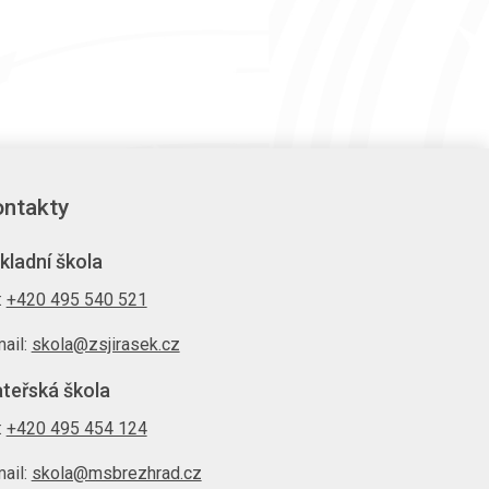
ntakty
kladní škola
.:
+420 495 540 521
ail:
skola@zsjirasek.cz
teřská škola
.:
+420 495 454 124
ail:
skola@msbrezhrad.cz