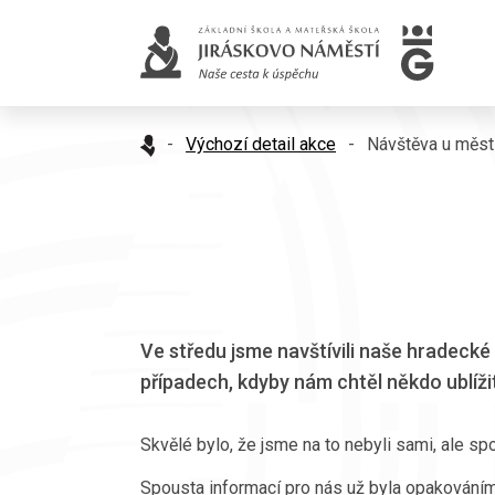
-
Výchozí detail akce
-
Návštěva u měst
Ve středu jsme navštívili naše hradecké m
případech, kdyby nám chtěl někdo ublížit
Skvělé bylo, že jsme na to nebyli sami, ale spo
Spousta informací pro nás už byla opakováním, a